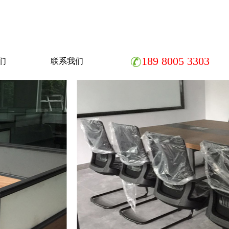
案例介绍
推荐
在线咨询
189 8005 3303
们
联系我们