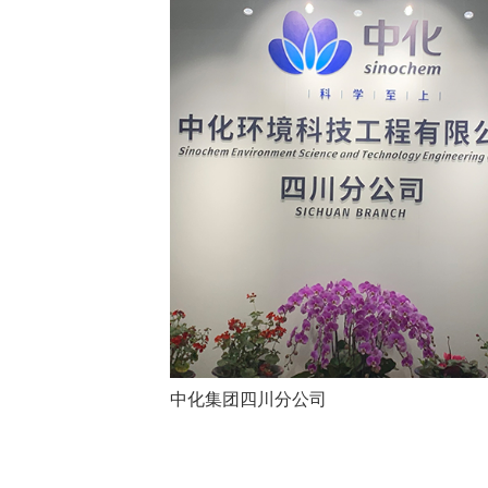
中化集团四川分公司