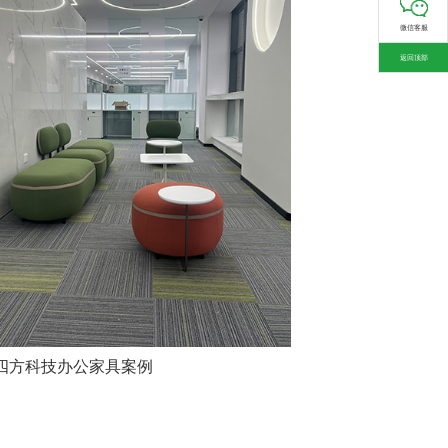
微信客服
返回顶部
四方科技办公家具案例