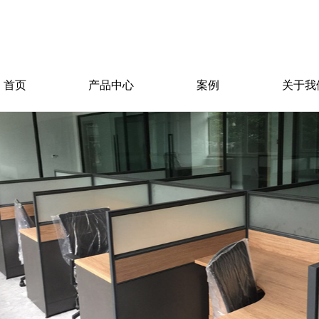
首页
产品中心
案例
关于我