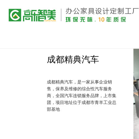
首页
>
品牌案例
>
客户办公家具案例
成都精典汽车
成都精典汽车，是一家从事企业销
售，保养及维修的综合性汽车服务
商，全国汽车连锁服务品牌，上市集
团，项目地址位于成都市青羊工业总
部基地