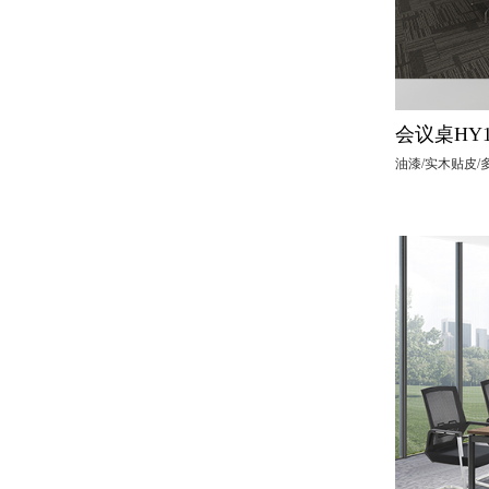
会议桌HY1
油漆/实木贴皮