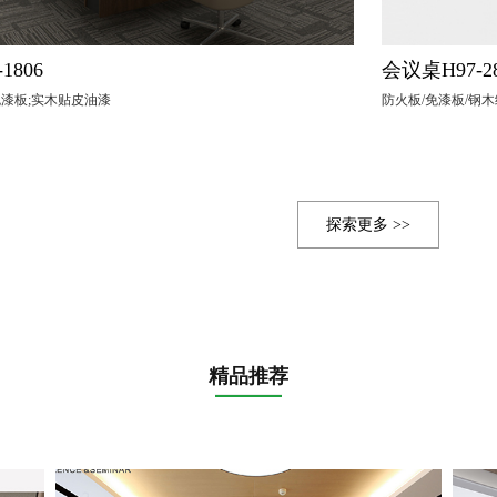
1806
会议桌H97-2
免漆板;实木贴皮油漆
防火板/免漆板/钢
探索更多 >>
精品推荐