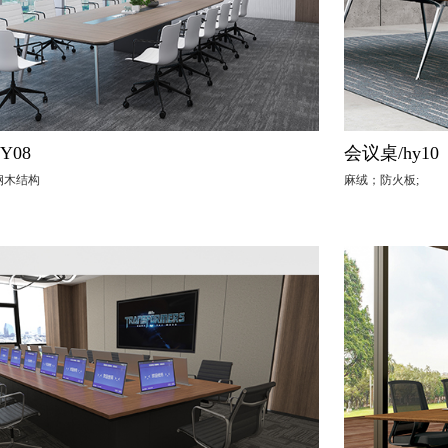
Y08
会议桌/hy10
钢木结构
麻绒；防火板;