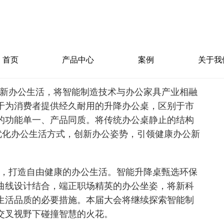
们的办公室，真能更方便么
首页
产品中心
案例
关于我
新办公生活，将智能制造技术与办公家具产业相融
于为消费者提供经久耐用的升降办公桌，区别于市
的功能单一、产品同质。将传统办公桌静止的结构
，优化办公生活方式，创新办公姿势，引领健康办公新
，打造自由健康的办公生活。智能升降桌甄选环保
曲线设计结合，端正职场精英的办公坐姿
，
将新科
生活品质的必要措施。本届大会将继续探索智能制
交叉视野下碰撞智慧的火花。