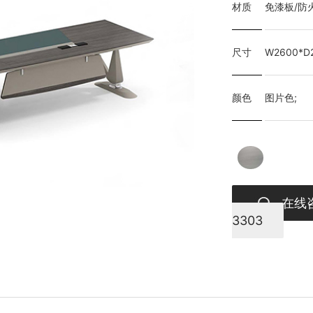
材质
免漆板/防
尺寸
W2600*D
颜色
图片色;
在线
3303