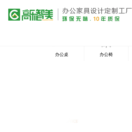
办公桌
办公椅