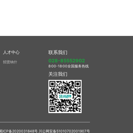
联系我们
人才中心
028-85552902
招贤纳什
8:00-18:00全国服务热线
关注我们
蜀ICP备2020031848号
川公网安备51010702001907号