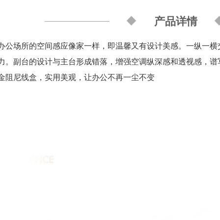
产品详情
办公场所的空间感应像家一样，即温馨又有设计美感。一纵一横
力。副台的设计与主台形成错落，增强空调纵深感和透视感，谱
金阻尼线盒，实用美观，让办公不再一尘不变