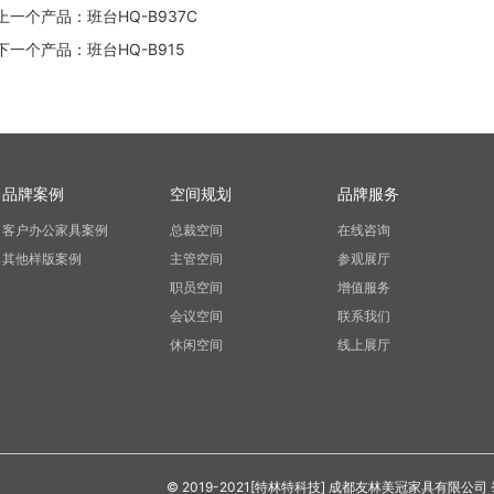
上一个产品：
班台HQ-B937C
下一个产品：
班台HQ-B915
品牌案例
空间规划
品牌服务
客户办公家具案例
总裁空间
在线咨询
其他样版案例
主管空间
参观展厅
职员空间
增值服务
会议空间
联系我们
休闲空间
线上展厅
© 2019-2021[特林特科技] 成都友林美冠家具有限公司