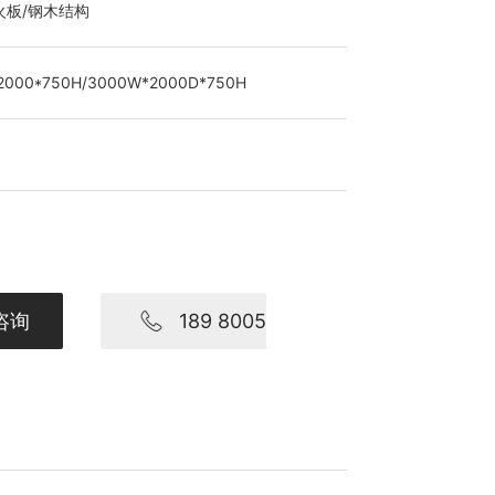
火板/钢木结构
2000*750H/3000W*2000D*750H
咨询
189 8005