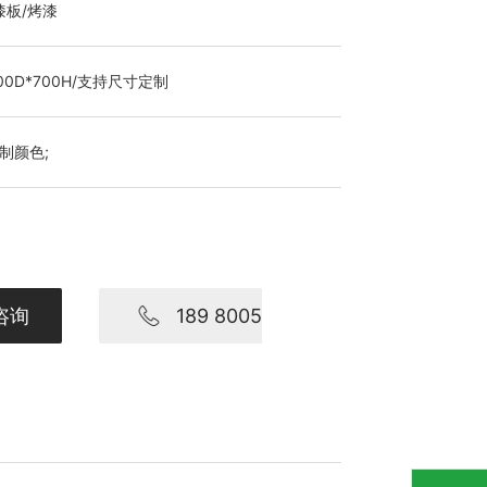
漆板/烤漆
600D*700H/支持尺寸定制
定制颜色;
咨询
189 8005