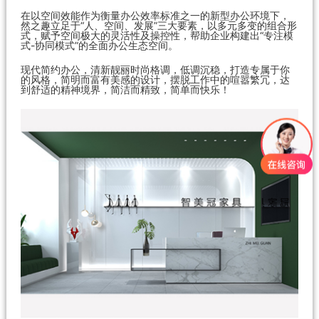
在以空间效能作为衡量办公效率标准之一的新型办公环境下，
然之趣立足于“人、空间、发展”三大要素，以多元多变的组合形
式，赋予空间极大的灵活性及操控性，帮助企业构建出“专注模
式-协同模式”的全面办公生态空间。
现代简约办公，清新靓丽时尚格调，低调沉稳，打造专属于你
的风格，简明而富有美感的设计，摆脱工作中的喧嚣繁冗，达
到舒适的精神境界，简洁而精致，简单而快乐！